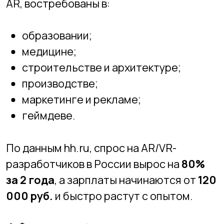
🎯
Вывод
VR и AR — это не просто «забава» или
мода, а реальные технологии, которые
уже сегодня меняют подход к обучению
и готовят детей к востребованным
профессиям будущего. А самое главное
— они делают обучение
ярким,
наглядным и интересным
, особенно
для тех, кому сложно воспринимать
теорию в привычном формате.
🚀
В Новосибирской Академии
Информационных Технологий мы учим
детей не только пользоваться
современными технологиями, но и