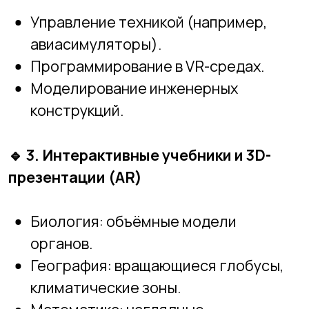
🎮
Почему детям нравится учиться с
VR/AR?
✔
Эффект присутствия
Ребёнок
не просто читает
, а
видит и
взаимодействует
.
✔
Повышенная вовлечённость
Игровой элемент и визуальность
делают обучение интереснее.
✔
Упрощение сложных тем
Многие школьники лучше воспринимают