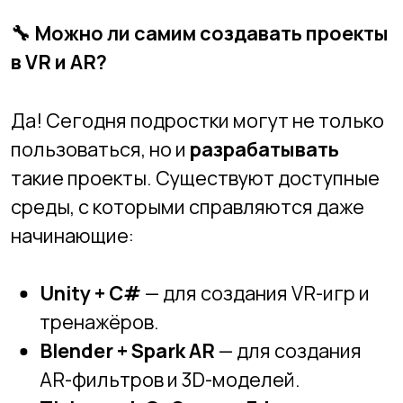
Специалисты, которые работают с VR и
AR, востребованы в:
образовании;
медицине;
строительстве и архитектуре;
производстве;
маркетинге и рекламе;
геймдеве.
По данным hh.ru, спрос на AR/VR-
разработчиков в России вырос на
80%
за 2 года
, а зарплаты начинаются от
120
000 руб.
и быстро растут с опытом.