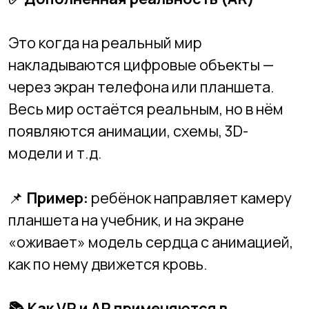
как по нему движется кровь.
📚
Как VR и AR применяются в
образовании?
🔹
1. Учебные симуляции
Виртуальные лаборатории по химии
и физике (без опасных реактивов).
Медицинские тренажёры.
Исторические реконструкции
(например, «походить» по древнему
Риму).
🔹
2. Тренажёры и практические
навыки