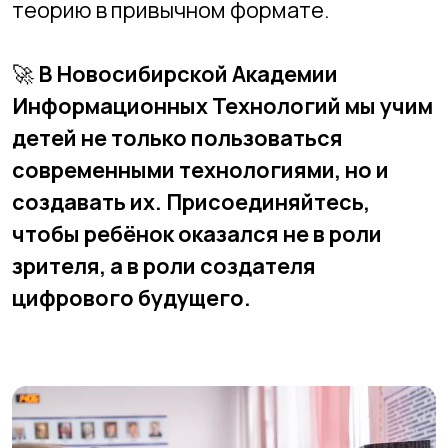
Куда приводят школьные
проекты: как увлечение
может вырасти в карьеру
+7 (383) 227-87-08
+7 (383) 299-45-52
2994552@mail.ru
Адреса филиалов