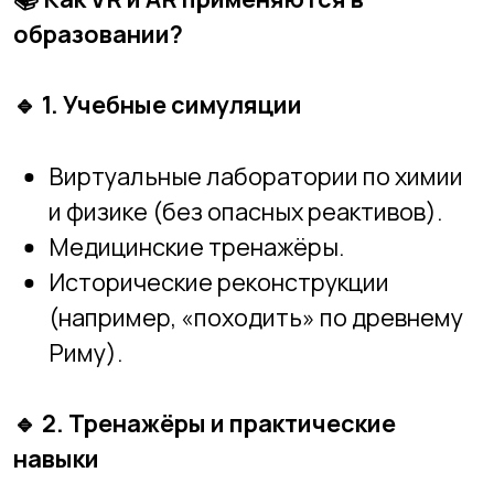
Управление техникой (например,
авиасимуляторы).
Программирование в VR-средах.
Моделирование инженерных
конструкций.
🔹
3. Интерактивные учебники и 3D-
презентации (AR)
Биология: объёмные модели
органов.
География: вращающиеся глобусы,
климатические зоны.
Математика: наглядные
визуализации сложных формул и
геометрии.