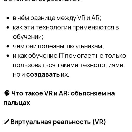
и как обучение IT помогает не только
пользоваться такими технологиями,
но и
создавать
их.
🧠
Что такое VR и AR: объясняем на
пальцах
✅
Виртуальная реальность (VR)
Это полностью цифровой мир, в который
человек «погружается» с помощью
специальных очков или шлема
(например, Oculus Quest, Pico,
PlayStation VR). В этой среде можно
двигаться, взаимодействовать с
объектами и учиться через имитацию.