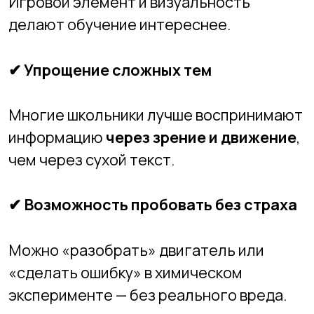
Unity + C#
— для создания VR-игр и
тренажёров.
Blender + Spark AR
— для создания
AR-фильтров и 3D-моделей.
Tinkercad, CoSpaces Edu
—
визуальные платформы, которые
подходят даже младшим школьникам.
📌 Пример: ученик нашей академии
сделал AR-приложение, в котором при
наведении камеры на учебник по
географии отображается вращающаяся
3D-модель земного шара с
климатическими зонами.
📈
Почему это — профессия будущего?