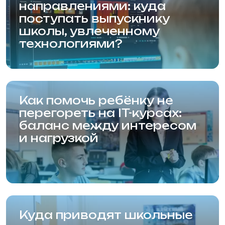
Новосибирская Академия
Информационных Технологий (Академия
НАИТ)
Новосибирск, Красный проспект, 320/1
Карта сайта
Статьи
Сведения от образовательной организации
Правила приёма в образовательную
организацию
Политика конфиденциальности
Политика использования Cookie
Согласие на обработку персональных данных
© 2001—2024, НАИТ.
Л035-01199-54/01083384