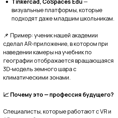
👨
Как мы работаем с этим в
Академии
В
Новосибирской Академии
Информационных Технологий
:
мы обучаем детей 3D-
моделированию, программированию
и логике проектирования;
даём возможность попробовать себя
в
создании собственных AR/VR-
проектов
;
включаем
практические кейсы
и
поддержку преподавателя на каждом
этапе;
показываем,
как хобби
превращается в серьёзный навык
.