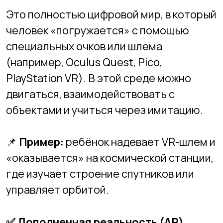
📌
Пример:
ребёнок надевает VR-шлем и
«оказывается» на космической станции,
где изучает строение спутников или
управляет орбитой.
✅
Дополненная реальность (AR)
Это когда на реальный мир
накладываются цифровые объекты —
через экран телефона или планшета.
Весь мир остаётся реальным, но в нём
появляются анимации, схемы, 3D-
модели и т.д.
📌
Пример:
ребёнок направляет камеру
планшета на учебник, и на экране
«оживает» модель сердца с анимацией,