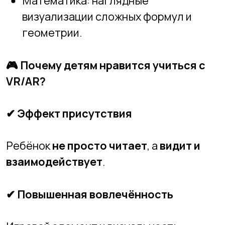
информацию
через зрение и движение
,
чем через сухой текст.
✔
Возможность пробовать без страха
Можно «разобрать» двигатель или
«сделать ошибку» в химическом
эксперименте — без реального вреда.
🔧
Можно ли самим создавать проекты
в VR и AR?
Да! Сегодня подростки могут не только
пользоваться, но и
разрабатывать
такие проекты. Существуют доступные
среды, с которыми справляются даже
начинающие: