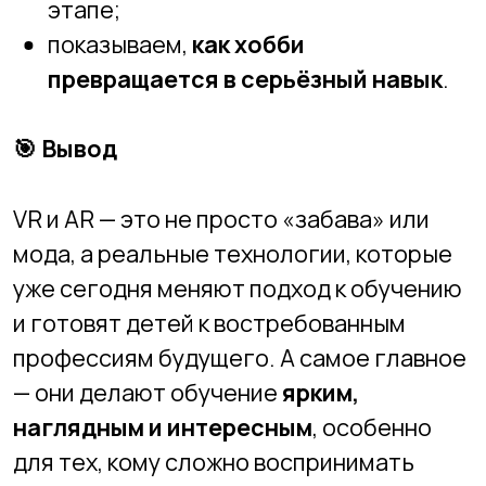
Другие записи
Поступление в
новосибирские ВУЗы с IT-
направлениями: куда
поступать выпускнику
школы, увлеченному
технологиями?
Как помочь ребёнку не
перегореть на IT-курсах:
баланс между интересом
и нагрузкой