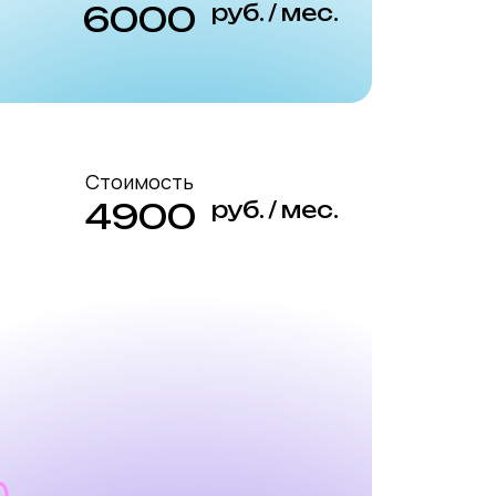
6000
руб. / мес.
Стоимость
4900
руб. / мес.