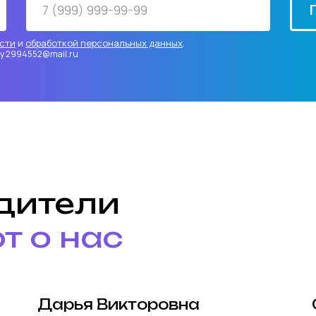
сти
и
обработкой персональных данных
.
чту 2994552@mail.ru
одители
т о нас
Дарья Викторовна