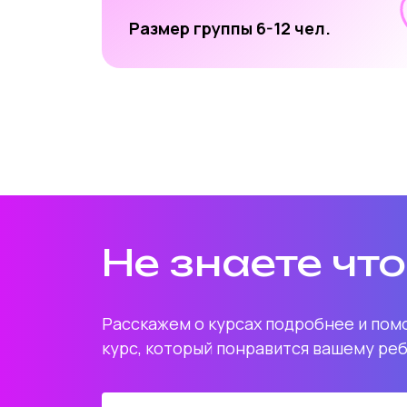
Размер группы 6-12 чел.
Не знаете чт
Расскажем о курсах подробнее и по
курс, который понравится вашему ре