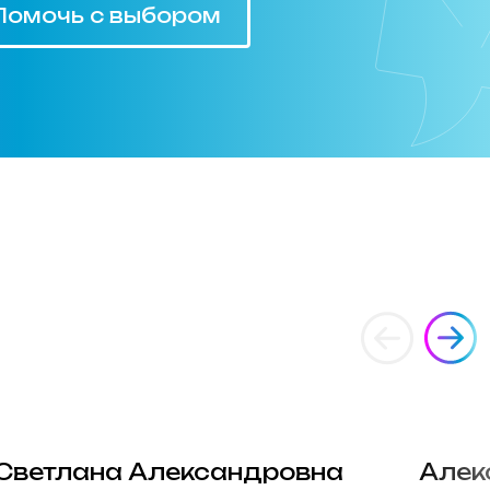
Помочь с выбором
Светлана Александровна
Алек