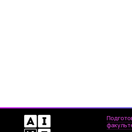
Подгото
факульт