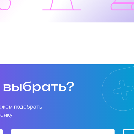
о выбрать?
можем подобрать
бенку