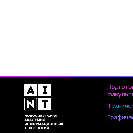
Подгото
факульт
Техниче
Графиче