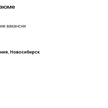
езюме
ние вакансии
ния, Новосибирск