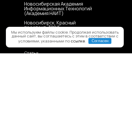
Новосибирская Академия
Информационных Технологий
(Академия НАИТ)
Новосибирск, Красный
проспект, 320/1
Мы используем файлы cookie. Продолжая использовать
данный сайт, вы соглашаетесь с этим в соответствии с
условиями, указанными по
ссылке
.
Согласен
Карта сайта
Статьи
Версия для слабовидящих
Сведения от образовательной
организации
Правила приёма в образовательную
организацию
Политика конфиденциальности
Политика использования Cookie
Согласие на обработку
персональных данных