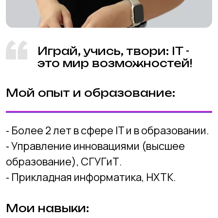
Мой опыт и образование:
⁃ Более 2 лет в сфере IT и в образовании.
⁃ Управление инновациями (высшее
образование), СГУГиТ.
⁃ Прикладная информатика, НХТК.
Мои навыки:
⁃ Программирование: Python, JavaScript,
C#, C++.
⁃ Дизайн: Веб-дизайн и разработка
приложений.
⁃ 3D моделирование и анимации.
Мой подход к обучению: