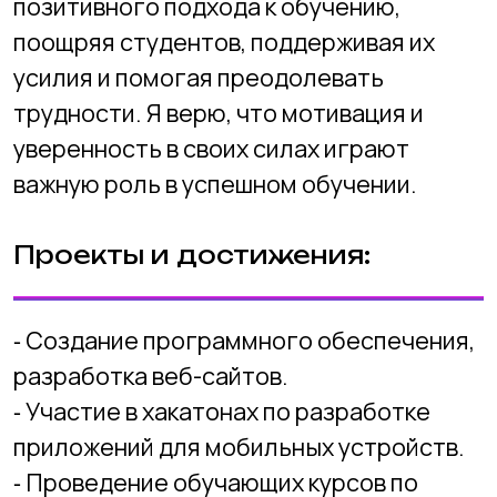
программированию для студентов.
Моя миссия:
Моя миссия в IT обучении детей
заключается в том, чтобы вдохновлять и
поддерживать молодое поколение в
освоении цифровых навыков и развитии
компьютерной грамотности. Я
стремлюсь создать увлекательные и
интерактивные уроки, которые помогут
детям освоить основы
программирования, а также развить
логическое мышление и творческий
подход к решению проблем.