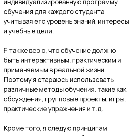
Кроме того, я следую принципам
позитивного подхода к обучению,
поощряя студентов, поддерживая их
усилия и помогая преодолевать
трудности. Я верю, что мотивация и
уверенность в своих силах играют
важную роль в успешном обучении.
Проекты и достижения:
⁃ Создание программного обеспечения,
разработка веб-сайтов.
⁃ Участие в хакатонах по разработке
приложений для мобильных устройств.
⁃ Проведение обучающих курсов по