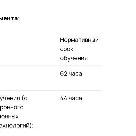
умента;
Нормативный
срок
обучения
62 часа
учения (с
44 часа
тронного
ионных
ехнологий);