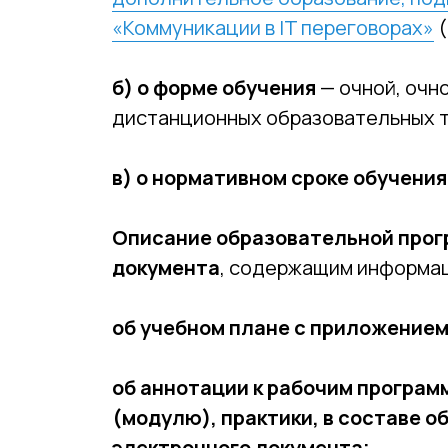
«Коммуникации в IT переговорах»
(
б) о форме обучения
— очной, очн
дистанционных образовательных т
в) о нормативном сроке обучения
Описание образовательной прог
документа
, содержащим информац
об учебном плане с приложением 
об аннотации к рабочим програм
(модулю), практики, в составе 
электронного документа;