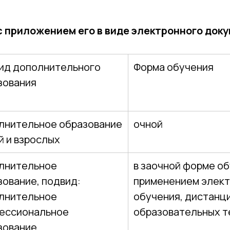
с приложением его в виде электронного док
ид дополнительного
Форма обучения
зования
лнительное образование
очной
й и взрослых
лнительное
в заочной форме об
зование, подвид:
применением элек
лнительное
обучения, дистанц
ессиональное
образовательных т
зование