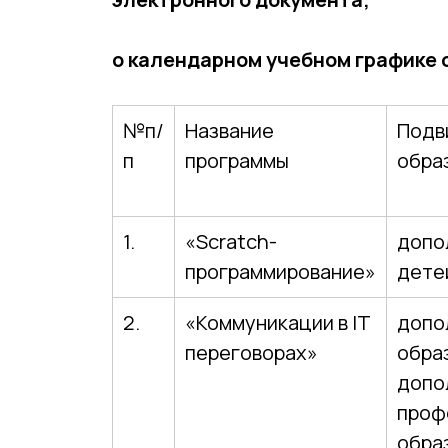
о календарном учебном графике 
№п/
Название
Подв
п
программы
обра
1.
«Scratch-
допо
программирование»
дете
2.
«Коммуникации в IT
допо
переговорах»
обра
допо
проф
обра