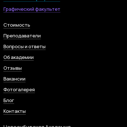
Карта сайта
Статьи
Сведения от образовательной организации
Правила приёма в образовательную
организацию
Политика конфиденциальности
Политика использования Cookie
Согласие на обработку персональных данных
© 2001—2024, НАИТ.
Л035-01199-54/01083384
Мы используем файлы cookie. Продолжая
использовать данный сайт, вы соглашаетесь с
Сайт разработан
этим в соответствии с условиями, указанными
по
ссылке
.
Согласен