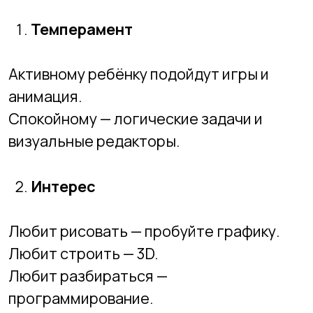
мы начинаем с того, что
понятно и
интересно именно вашему ребёнку
;
предлагаем мягкий вход через
визуальные и игровые инструменты;
постепенно вводим алгоритмы,
условия, циклы — без перегруза;
даём детям
видимые результаты с
первого урока
;
подбираем путь так, чтобы ребёнок
постепенно рос в сложность.
В Академии НАИТ старт — это не просто
«первый курс», это фундамент, который
определит весь дальнейший путь.
🎯
Вывод