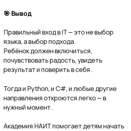
Топ ошибок родителей при
выборе IT-курсов для
ребёнка
Как школьнику
зарабатывать на IT-
навыках уже сейчас: 7
способов для подростка
начать зарабатывать
самостоятельно