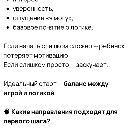
Идеальный старт —
баланс между
игрой и логикой
.
🧠
Какие направления подходят для
первого шага?
Визуальное программирование
(Blockly, Scratch)
Лучший старт для детей 7–11 лет.
Почему работает:
блоки заменяют сложный синтаксис,
ребёнок учится алгоритмическому
мышлению,
результат виден сразу — мультик,