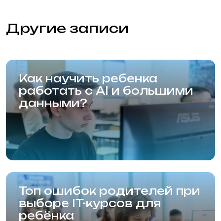
Преподаватели
Вопросы и ответы
Об академии
Отзывы
Вакансии
Фотогалерея
Блог
Контакты
Новосибирская Академия
Информационных Технологий (Академия
НАИТ)
Новосибирск, Красный проспект, 320/1
Карта сайта
Статьи