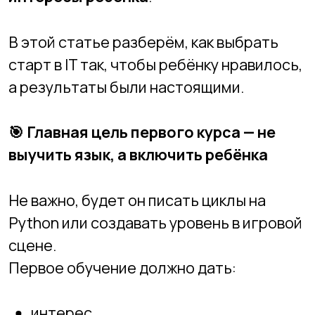
🎯
Главная цель первого курса — не
выучить язык, а включить ребёнка
Не важно, будет он писать циклы на
Python или создавать уровень в игровой
сцене.
Первое обучение должно дать:
интерес,
уверенность,
ощущение «я могу»,
базовое понятие о логике.
Если начать слишком сложно — ребёнок
потеряет мотивацию.
Если слишком просто — заскучает.