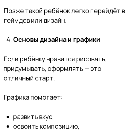
Python “для самых маленьких”
Если курс подразумевает полноценное
кодирование — это рано.
Сложные языки вроде C#, C++
сразу
Это не ускоряет развитие — только
путает.
“Профессии будущего” для детей
8–10 лет
Ребёнку не нужен слайд про «Big Data» —
ему нужен понятный, живой результат.