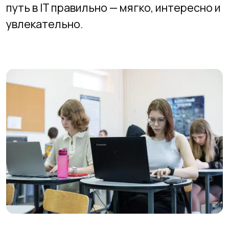
+7 (383) 227-87-08
+7 (383) 299-45-52
2994552@mail.ru
Адреса филиалов
Подготовительный факультет
Технический факультет
Графический факультет
Стоимость