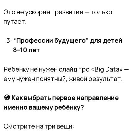
Любит строить — 3D.
Любит разбираться —
программирование.
Способ восприятия
Кто-то визуал, кто-то логик, кто-то
творец.
Старт должен совпадать с ребёнком, а
не «быть правильным по моде».
🏫
Как мы строим первый этап
обучения в Академии
В
Новосибирской Академии
Информационных Технологий
: