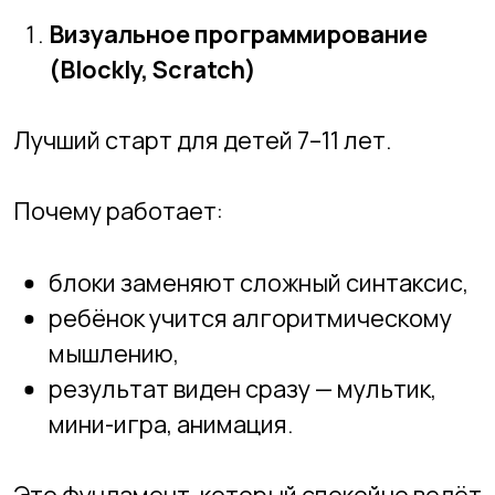
мини-игра, анимация.
Это фундамент, который спокойно ведёт
к Python.
Создание игр на простых движках
Отличный вариант для детей 9–13 лет,
особенно если они увлечены играми.
Плюсы:
вовлекает моментально,
учит логике,
даёт понимание, как работает сцена,
объекты, события.