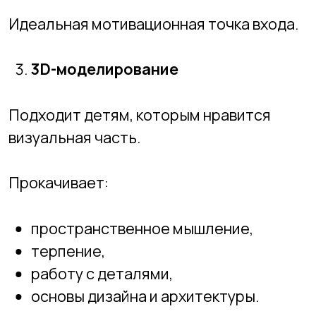
Основы дизайна и графики
Если ребёнку нравится рисовать,
придумывать, оформлять — это
отличный старт.
Графика помогает:
развить вкус,
освоить композицию,
почувствовать инструменты.
И при желании в будущем можно сделать
мягкий переход в UI/UX или фронтенд.
❌
С чего не стоит начинать