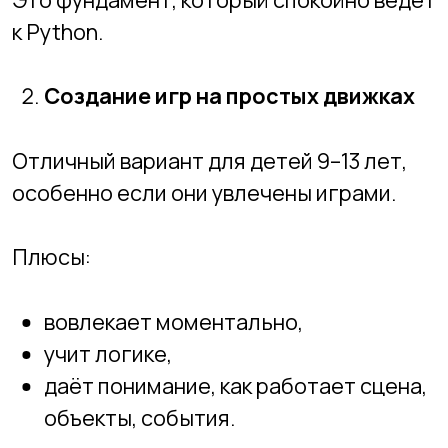
Идеальная мотивационная точка входа.
3D-моделирование
Подходит детям, которым нравится
визуальная часть.
Прокачивает:
пространственное мышление,
терпение,
работу с деталями,
основы дизайна и архитектуры.
Позже такой ребёнок легко перейдёт в
геймдев или дизайн.