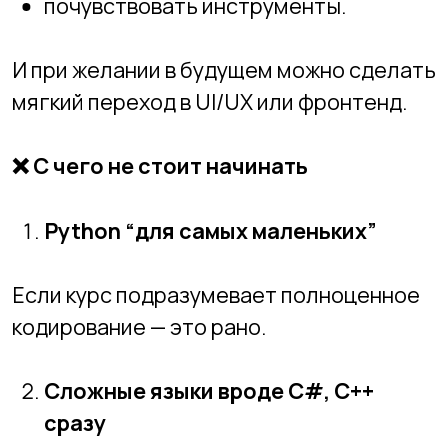
🧭
Как выбрать первое направление
именно вашему ребёнку?
Смотрите на три вещи:
Темперамент
Активному ребёнку подойдут игры и
анимация.
Спокойному — логические задачи и
визуальные редакторы.
Интерес
Любит рисовать — пробуйте графику.