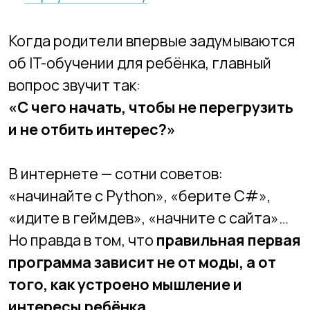
об IT-обучении для ребёнка, главный
вопрос звучит так:
«С чего начать, чтобы не перегрузить
и не отбить интерес?»
В интернете — сотни советов:
«начинайте с Python», «берите C#»,
«идите в геймдев», «начните с сайта»…
Но правда в том, что
правильная первая
программа зависит не от моды, а от
того, как устроено мышление и
интересы ребёнка
.
В этой статье разберём, как выбрать
старт в IT так, чтобы ребёнку нравилось,
а результаты были настоящими.