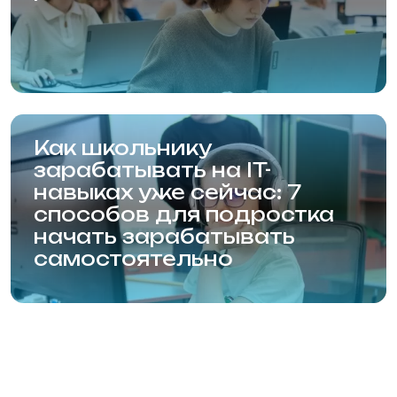
Сведения от образовательной организации
Правила приёма в образовательную
организацию
Политика конфиденциальности
Политика использования Cookie
Согласие на обработку персональных данных
© 2001—2024, НАИТ.
Л035-01199-54/01083384
Мы используем файлы cookie. Продолжая
использовать данный сайт, вы соглашаетесь с
Сайт разработан
этим в соответствии с условиями, указанными
по
ссылке
.
Согласен