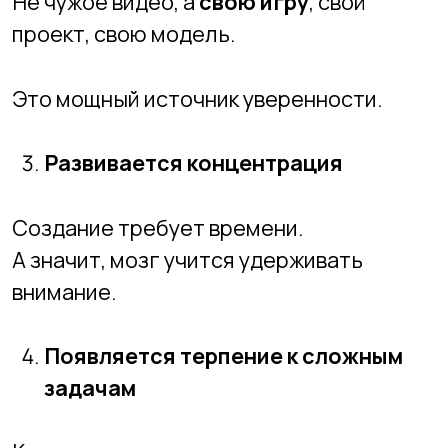
Речь не о запретах.
Ребёнку можно смотреть ролики и
играть.
Вопрос в балансе.
Если в его жизни есть:
только потребление → мозг
тренируется быть зрителем;
есть и создание → мозг учится быть
автором.
🎯
Что происходит с ребёнком,
который начал создавать