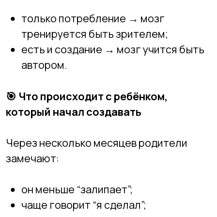
В
Новосибирской Академии
Информационных Технологий
:
дети не просто пользуются
программами — они создают;
каждый курс строится вокруг
проектов;
результат виден уже на первых
этапах;
мы переводим энергию экранов из
«потребления» в «творчество»;
ребёнок начинает воспринимать
технологии как инструмент для
самореализации.
В НАИТ мы видим главный сдвиг: дети
начинают хотеть
делать
, а не только