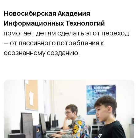
Этические аспекты
программирования: чему
важно научить юных
разработчиков
+7 (383) 227-87-08
+7 (383) 299-45-52
2994552@mail.ru
Адреса филиалов