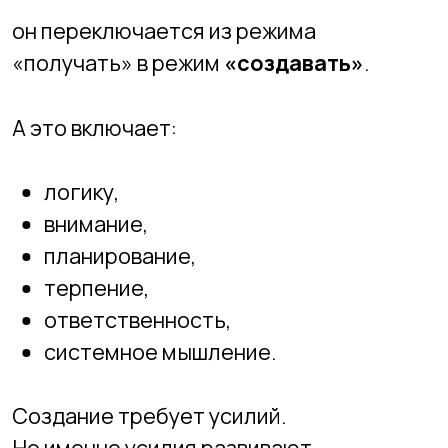
🧠
Почему важно переключить ребёнка
в режим творца
Меняется отношение к
технологиям
Компьютер перестаёт быть игрушкой.
Он становится инструментом.
Ребёнок видит результат своего
труда
Не чужое видео, а
свою игру
, свой
проект, свою модель.