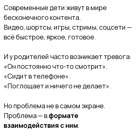
всё быстрое, яркое, готовое.
И у родителей часто возникает тревога:
«Он постоянно что-то смотрит».
«Сидит в телефоне».
«Поглощает и ничего не делает».
Но проблема не в самом экране.
Проблема — в
формате
взаимодействия с ним
.
Есть огромная разница между:
потреблять
и
создавать
.