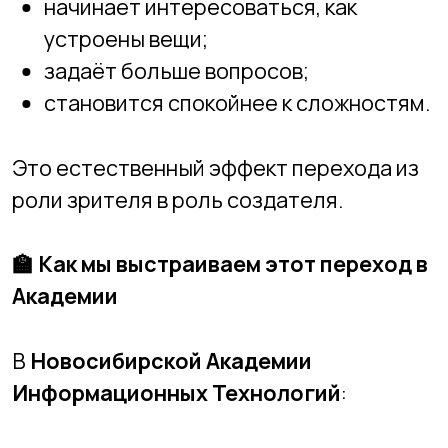
смотреть.
🎯
Вывод
Мир не станет менее цифровым.
Контента меньше не будет.
Но у ребёнка есть выбор:
быть зрителем — или создателем.
И если дать ему инструменты для
создания, технологии перестанут быть
угрозой.
Они станут средством развития.
Новосибирская Академия
Информационных Технологий