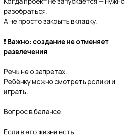
Через несколько месяцев родители
замечают:
он меньше “залипает”;
чаще говорит “я сделал”;
начинает интересоваться, как
устроены вещи;
задаёт больше вопросов;
становится спокойнее к сложностям.
Это естественный эффект перехода из
роли зрителя в роль создателя.
🏫
Как мы выстраиваем этот переход в
Академии