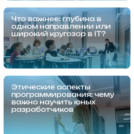
Новосибирская Академия
Информационных Технологий (Академия
НАИТ)
Новосибирск, Красный проспект, 320/1
Карта сайта
Статьи
Сведения от образовательной организации
Правила приёма в образовательную
организацию
Политика конфиденциальности
Политика использования Cookie
Согласие на обработку персональных данных
© 2001—2024, НАИТ.
Л035-01199-54/01083384
Мы используем файлы cookie. Продолжая
использовать данный сайт, вы соглашаетесь с
Сайт разработан
этим в соответствии с условиями, указанными