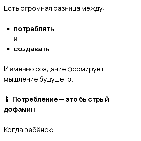
И именно создание формирует
мышление будущего.
📱
Потребление — это быстрый
дофамин
Когда ребёнок:
смотрит видео,
играет,
листает ленту,
он получает мгновенное удовольствие.
Это легко, быстро, не требует усилий.
Но при постоянном потреблении: