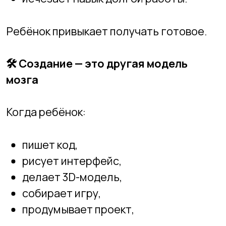
собирает игру,
продумывает проект,
он переключается из режима
«получать» в режим
«создавать»
.
А это включает:
логику,
внимание,
планирование,
терпение,
ответственность,
системное мышление.
Создание требует усилий.
Но именно усилия развивают.