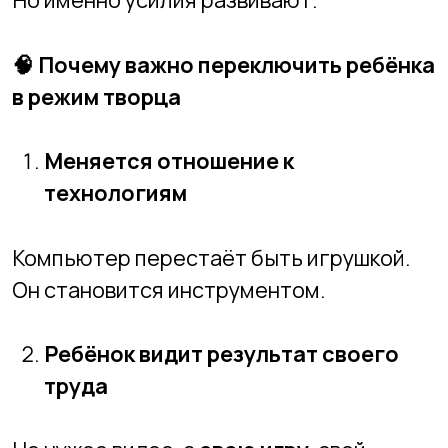
Это мощный источник уверенности.
Развивается концентрация
Создание требует времени.
А значит, мозг учится удерживать
внимание.
Появляется терпение к сложным
задачам
Когда проект не запускается — нужно
разобраться.
А не просто закрыть вкладку.
❗
Важно: создание не отменяет
развлечения