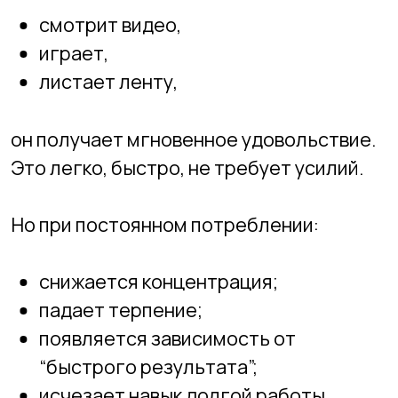
снижается концентрация;
падает терпение;
появляется зависимость от
“быстрого результата”;
исчезает навык долгой работы.
Ребёнок привыкает получать готовое.
🛠
Создание — это другая модель
мозга
Когда ребёнок:
пишет код,
рисует интерфейс,
делает 3D-модель,