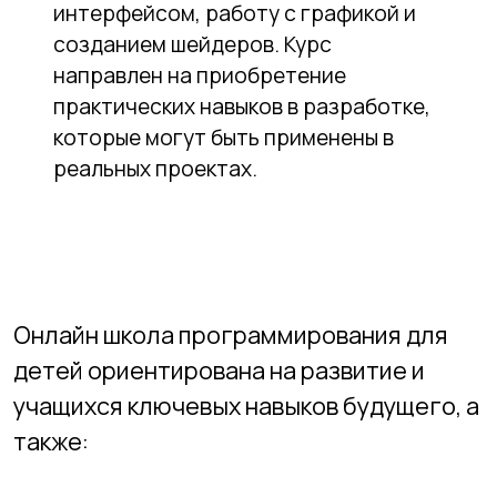
программирования для детей
практикуется обучение на высшем
уровне, подкрепленное современными
методиками и накопленным опытом, с
использованием новейших технологий и
инструментов. Учащиеся работают над
реальными проектами под
руководством талантливых
преподавателей. Большое количество
практических занятий формирует
навыки, необходимые для дальнейшей
работы в конкурентной и динамично
развивающейся сфере IT.
Онлайн школа программирования для
детей НАИТ предлагает обучение по
разным IT направлениям, включая