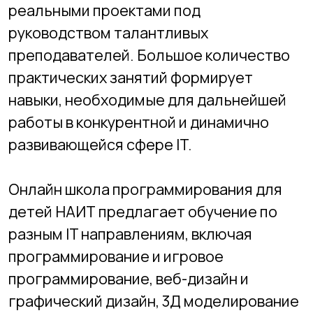
Размер группы 6-12 чел.
При оплате за год
руб. / мес.
5700
При оплате за полгода