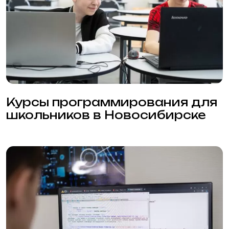
Карта сайта
Статьи
Сведения от образовательной организации
Правила приёма в образовательную
организацию
Политика конфиденциальности
Политика использования Cookie
Согласие на обработку персональных данных
© 2001—2024, НАИТ.
Л035-01199-54/01083384
Мы используем файлы cookie. Продолжая
использовать данный сайт, вы соглашаетесь с
Сайт разработан
этим в соответствии с условиями, указанными
по
ссылке
.
Согласен