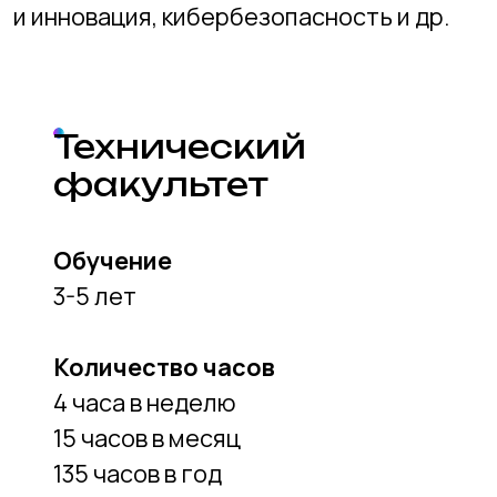
руб. / мес.
5855
При оплате за семестр
руб. / мес.
5950
При помесячной оплате
руб. / мес.
6000
Наши преимущества