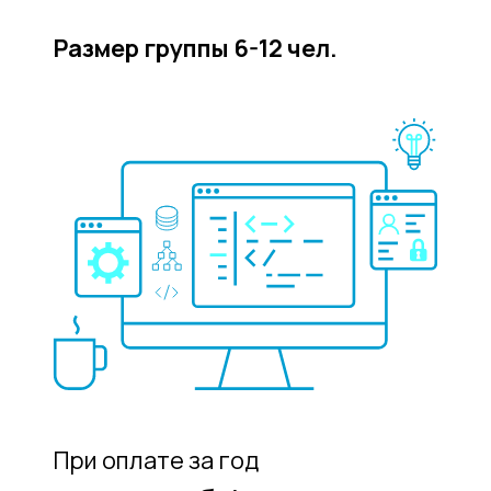
Диплом
об окончании
По окончании 3 и 5 курсов учащиеся
защищают дипломный проект и
получают диплом с присвоением
квалификации
Крутые
преподаватели