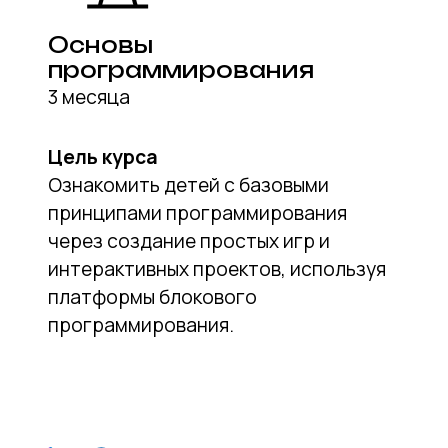
C++: разработка
современных
приложений
136 академических часов в год
Цель курса
Знакомство с основами и
продвинутыми возможностями языка
программирования C++, с акцентом
на создание кроссплатформенных
приложений с графическим
интерфейсом, работу с графикой и
созданием шейдеров. Курс
направлен на приобретение
практических навыков в разработке,
которые могут быть применены в
реальных проектах.