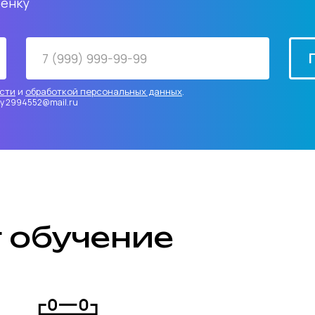
бенку
сти
и
обработкой персональных данных
.
чту 2994552@mail.ru
т
обучение