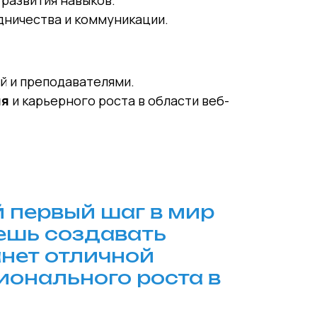
 развития навыков.
дничества и коммуникации.
й и преподавателями.
ия
и карьерного роста в области веб-
й первый шаг в мир
жешь создавать
анет отличной
ионального роста в