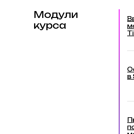
Модули
В
курса
м
T
О
в
П
п