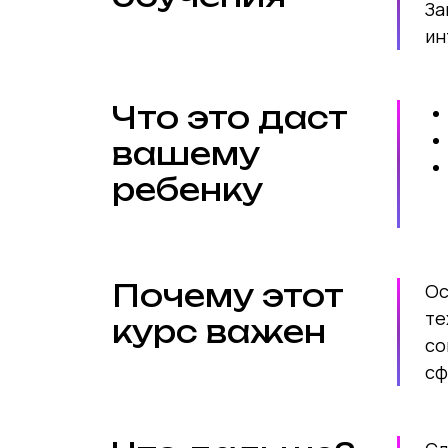
За
ин
Что это даст
вашему
ребенку
Почему этот
Ос
те
курс важен
со
сф