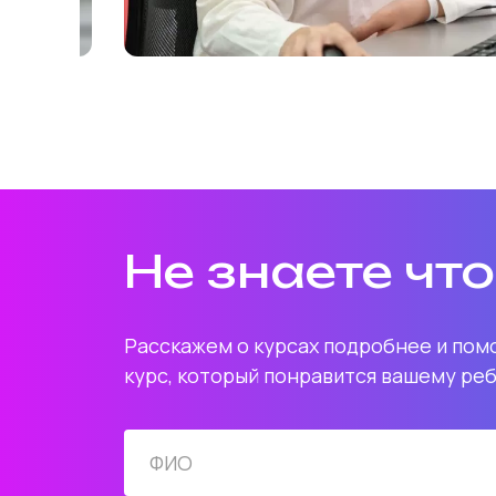
Не знаете чт
Расскажем о курсах подробнее и по
курс, который понравится вашему ре