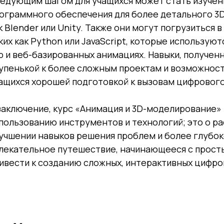
едующим шагом для учащихся может стать изучен
ограммного обеспечения для более детального 3D
к Blender или Unity. Также они могут погрузиться
ких как Python или JavaScript, которые использую
р и веб-базированных анимациях. Навыки, полученн
упенькой к более сложным проектам и возможност
ащихся хорошей подготовкой к вызовам цифровог
заключение, курс «Анимация и 3D-моделирование» 
пользованию инструментов и технологий; это о р
учшении навыков решения проблем и более глубо
лекательное путешествие, начинающееся с просты
ивести к созданию сложных, интерактивных цифро