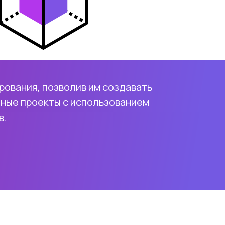
рования, позволив им создавать
ные проекты с использованием
в.