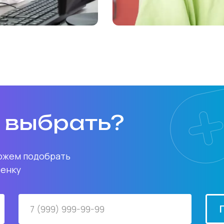
о выбрать?
можем подобрать
бенку