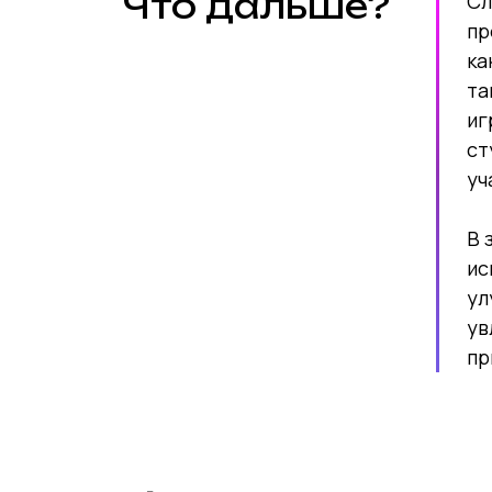
Что дальше?
Сл
пр
ка
та
иг
ст
уч
В 
ис
ул
ув
пр