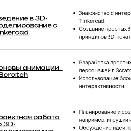
Знакомство с инте
ведение в 3D-
Tinkercad.
оделирование с
Создание простых 3
inkercad
принципов 3D-печат
Разработка простых
сновы анимации
персонажей в Scrat
 Scratch
Использование блок
интерактивности.
Планирование и соз
роектная работа
например, игрушки 
о 3D-
Обсуждение идеи пр