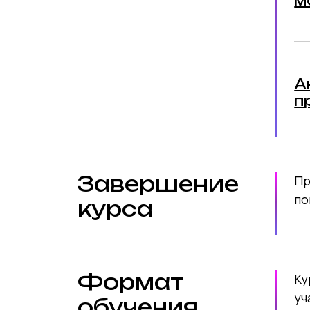
м
А
п
Завершение
Пр
по
курса
Формат
Ку
уч
обучения