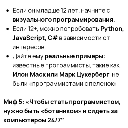
Современные программисты
путешествуют, работают
удаленно, участвуют в хакатонах и
встречах
, а не просто сидят за
компьютером.
🎯
Как помочь ребенку:
Если он общительный и любит
работать в команде, попробуйте
разработку игр, UX/UI-дизайн,
проектное программирование
.
Покажите, что
работа в IT — это
интересные задачи, командные
проекты и постоянное развитие
.
Вывод