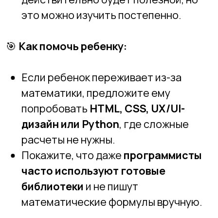
🤔
Что думают дети:
«Я не хочу просто
писать код весь день, это неинтересно!»
✅
Правда:
Программирование — это
творчество, а не монотонный набор
кода.
🖥
Почему это миф:
В IT можно
создавать игры,
анимации, сайты, мобильные
приложения
. Это не просто «писать
код», а
придумывать и воплощать
идеи
.
Многие программисты работают над
захватывающими проектами
: от
создания VR-приложений до