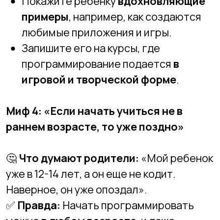
🎯
Как помочь ребенку:
Если он младше 12 лет, начните с
визуального программирования
.
Если 12+, можно попробовать
Python,
JavaScript, C#
в зависимости от
интересов.
Дайте ему
реальные примеры
:
известные программисты, такие как
Илон Маск или Марк Цукерберг
, не
были «программистами с пеленок».
Миф 5: «Чтобы стать программистом,
нужно быть «ботаником» и сидеть за
компьютером 24/7″