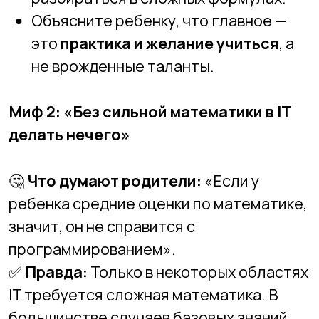
✅
Правда:
Только в некоторых областях
IT требуется сложная математика. В
большинстве случаев базовых знаний
достаточно.
🖥
Почему это миф:
Для
веб-разработки
, мобильной
разработки, UI/UX-дизайна,
тестирования, работы с базами
данных глубокая математика не
нужна.
Если ребенок хочет работать с
искусственным интеллектом,
анализом данных, компьютерной
графикой
, тогда математика
действительно будет полезной, но