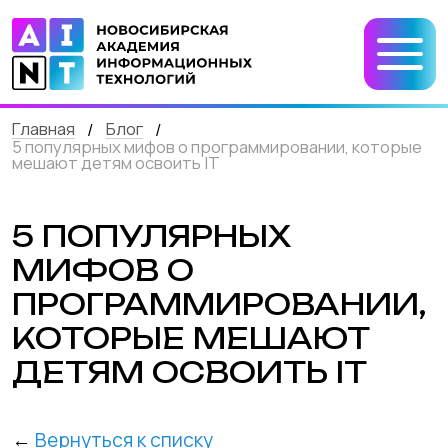
Главная
Блог
/
/
5 популярных мифов о программировании, которые
мешают детям освоить IT
5 ПОПУЛЯРНЫХ
МИФОВ О
ПРОГРАММИРОВАНИИ,
КОТОРЫЕ МЕШАЮТ
ДЕТЯМ ОСВОИТЬ IT
←
Вернуться к списку
В мире программирования существует