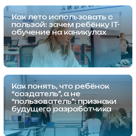
Новосибирская Академия
Информационных Технологий (Академия
НАИТ)
Новосибирск, Красный проспект, 320/1
Карта сайта
Статьи
Сведения от образовательной организации
Правила приёма в образовательную
организацию
Политика конфиденциальности
Политика использования Cookie
Согласие на обработку персональных данных
© 2001—2024, НАИТ.
Л035-01199-54/01083384