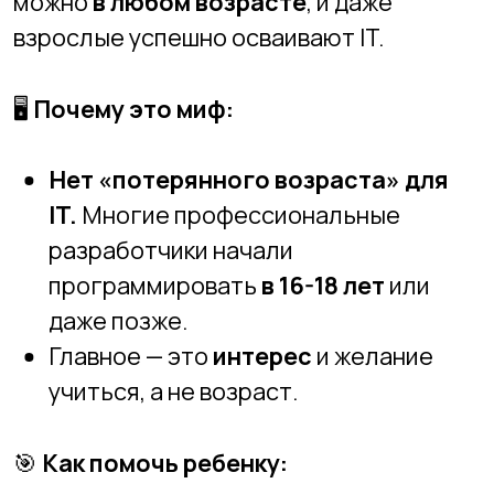
🤔
Что думают дети:
«Программисты —
это скучные люди, которые только и
делают, что сидят за компьютером».
✅
Правда:
IT — это не только кодинг, но
и работа с командой, креативность,
обсуждение идей.
🖥
Почему это миф:
В IT важно
коммуницировать
,
работать над проектами
в команде
и
находить нестандартные решения.
Есть направления, которые требуют
творческого подхода
:
дизайн
интерфейсов, разработка игр,
UX/UI, AI и большие данные
.