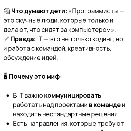
📌 Многие мифы мешают детям и их
родителям поверить в то, что
программирование может быть
доступным и увлекательным. На самом
деле IT — это сфера, где каждый может
найти свое направление, будь то
разработка игр, создание сайтов, UX/UI-
дизайн или анализ данных.
🚀
Главное — попробовать!
Не нужно
быть гением, чтобы научиться
программировать. Все начинается с
маленьких шагов, и Новосибирская
Академия Информационных Технологий
готова помочь вашему ребенку сделать
первый шаг в мире IT.