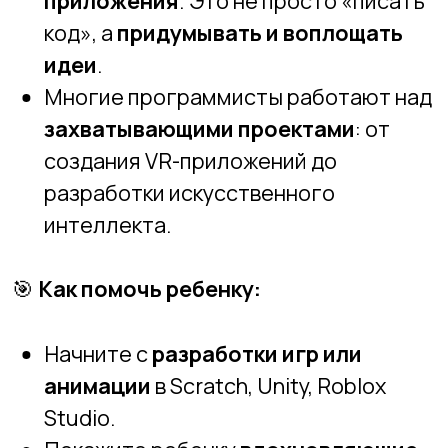
🤔
Что думают родители:
«Мой ребенок
уже в 12-14 лет, а он еще не кодит.
Наверное, он уже опоздал».
✅
Правда:
Начать программировать
можно
в любом возрасте
, и даже
взрослые успешно осваивают IT.
🖥
Почему это миф:
Нет «потерянного возраста» для
IT.
Многие профессиональные
разработчики начали
программировать
в 16-18 лет
или
даже позже.
Главное — это
интерес
и желание
учиться, а не возраст.