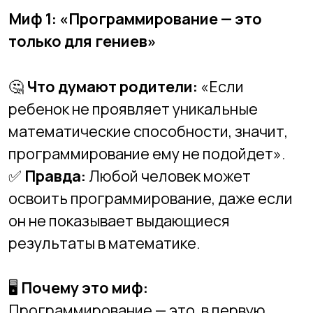
математические способности, значит,
программирование ему не подойдет».
✅
Правда:
Любой человек может
освоить программирование, даже если
он не показывает выдающиеся
результаты в математике.
🖥
Почему это миф:
Программирование — это, в первую
очередь, умение
логически мыслить
, а
не решать сложные уравнения. В мире IT
есть много успешных специалистов,
которые не были «гениями» в школе, но
смогли освоить кодинг благодаря
практике и интересу.
🎯
Как помочь ребенку: