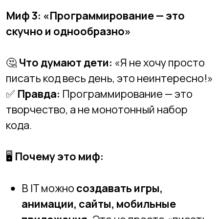
разработки искусственного
интеллекта.
🎯
Как помочь ребенку:
Начните с
разработки игр или
анимации
в Scratch, Unity, Roblox
Studio.
Покажите ребенку
вдохновляющие
примеры
, например, как создаются
любимые приложения и игры.
Запишите его на курсы, где
программирование подается
в
игровой и творческой форме
.
Миф 4: «Если начать учиться не в
раннем возрасте, то уже поздно»