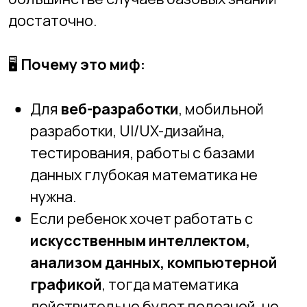
это можно изучить постепенно.
🎯
Как помочь ребенку:
Если ребенок переживает из-за
математики, предложите ему
попробовать
HTML, CSS, UX/UI-
дизайн или Python
, где сложные
расчеты не нужны.
Покажите, что даже
программисты
часто используют готовые
библиотеки
и не пишут
математические формулы вручную.
Миф 3: «Программирование — это
скучно и однообразно»