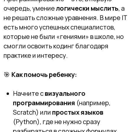
Начните с
визуального
программирования
(например,
Scratch) или
простых языков
(Python), где не нужно сразу
разбираться в сложных формулах.
Объясните ребенку, что главное —
это
практика и желание учиться
, а
не врожденные таланты.
Миф 2: «Без сильной математики в IT
делать нечего»
🤔
Что думают родители:
«Если у
ребенка средние оценки по математике,
значит, он не справится с
программированием».